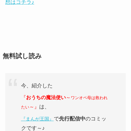
想はコチラ♪
無料試し読み
今、紹介した
『
おうちの魔法使い
～
ワンオペ母は救われ
は、
～』
たい
で
先行配信中
のコミッ
『まんが王国』
クです～♪