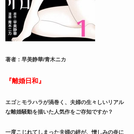
著者：早美静華/青木ニカ
『離婚日和』
エゴ
と
モラハラが渦巻く、夫婦の生々しいリアル
な
離婚騒動
を描いた人気作をご存知ですか？
一度こじれてしまった夫婦の絆が、憎しみの炎に