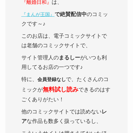
は、
『離婚日和』
で絶賛配信中
のコミッ
『まんが王国』
クです～♪
このお店は、電子コミックサイトで
は老舗のコミックサイトで、
サイト管理人の
まるしー
がいつも利
用してるお店の一つです♪
特に、
で、たくさんのコ
会員登録なし
無料試し読み
ミックが
できるのはす
ごくありがたい！
他のコミックサイトでは読めない
レ
ア
な作品も数多く扱っているし、