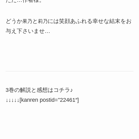
ただ…作者様。
どうか
と
には笑顔あふれる幸せな結末をお
果乃
莉乃
与え下さいませ…
3巻の解説と感想はコチラ♪
↓↓↓↓↓[kanren postid=”22461″]