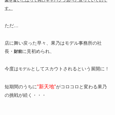
歯を食いしばって再びキャバクラ店へと戻っていくので
す。
ただ…
店に舞い戻った早々、果乃はモデル事務所の社
長・
に見初められ、
財前
今度は
としてスカウトされるという展開に！
モデル
”新天地”
短期間のうちに
がコロコロと変わる果乃
の挑戦が続く・・・