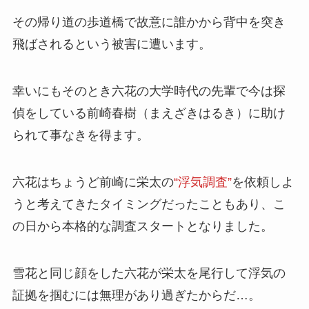
その帰り道の歩道橋で故意に誰かから背中を突き
飛ばされるという被害に遭います。
幸いにもそのとき六花の大学時代の先輩で今は探
偵をしている
前崎春樹
（まえざきはるき）に助け
られて事なきを得ます。
六花はちょうど前崎に栄太の
“浮気調査”
を依頼しよ
うと考えてきたタイミングだったこともあり、こ
の日から本格的な
調査スタート
となりました。
雪花と同じ顔をした六花が栄太を尾行して浮気の
証拠を掴むには無理があり過ぎたからだ…。