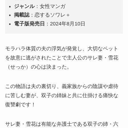
ジャンル
：女性マンガ
掲載誌
：恋するソワレ＋
電子版発売日
：2024年8月10日
モラハラ体質の夫の浮気が発覚し、大切なペット
を故意に逃がされたことで主人公のサレ妻・
雪花
（せっか）の心は決まった。
この物語は夫の裏切り、義家族からの陰謀や虐待
に苦しむ妻が、双子の姉妹と共に仕掛ける痛快な
復讐劇
です！
サレ妻・雪花は有能な弁護士である双子の姉・
六