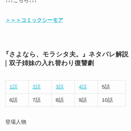
↓↓↓こちら↓↓↓
＞＞＞コミックシーモア
『さよなら、モラシタ夫。』ネタバレ解説
｜双子姉妹の入れ替わり復讐劇
1話
2話
3話
4話
5話
6話
7話
8話
9話
10話
登場人物