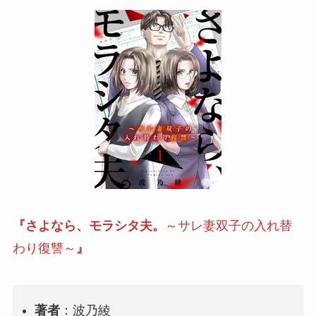
『さよなら、モラシタ夫。
～サレ妻双子の入れ替
わり復讐～
』
著者
：波乃綾