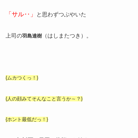
「サル‥」
と思わずつぶやいた
上司の
（はしまたつき）。
羽島達樹
{ムカつくっ！}
{人の顔みてそんなこと言うか～？}
{ホント最低だっ！}