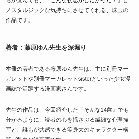
ちが読んでも、
「こんな初恋がしたかった！」
と
ノスタルジックな気持ちにさせてくれる、珠玉の
作品です。
著者：藤原ゆん先生を深堀り
本冊の著者である
藤原ゆん
先生は、主に
別冊マー
ガレット
や
別冊マーガレットsister
といった少女漫
画誌で活躍する漫画家さんです。
先生の作品は、今回紹介した『そんな14歳』でも
分かるように、読者の心を揺さぶる繊細な心理描
写と、誰もが共感できる等身大のキャラクター構