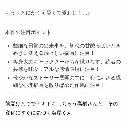
もう～とにかく可愛くて愛おしく…♪
本作の注目ポイント！
些細な日常の出来事を、初恋の甘酸っぱいとき
めきに変える瑞々しい描
写に注目
！
等身大のキャラクターたちが織りなす、読者の
共感を呼ぶリアルな感情表現
に注目！
軽やかなストーリー展開の中に、心に刺さる繊
細な心理描写を散りばめた作風
に注目
！
前髪ひとつでドキドキしちゃう高橋さんと、その
変化にすぐに気づく塩屋くん