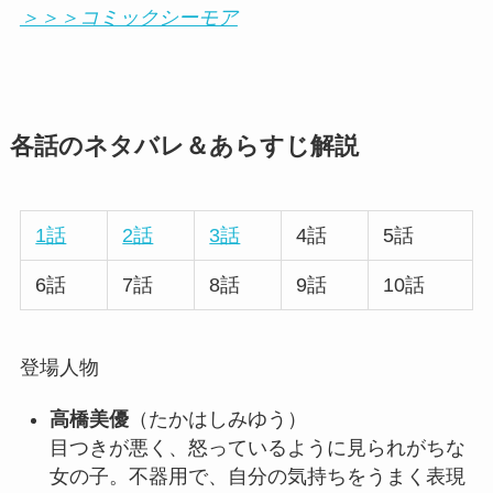
＞＞＞コミックシーモア
各話のネタバレ＆あらすじ解説
1話
2話
3話
4話
5話
6話
7話
8話
9話
10話
登場人物
高橋美優
（たかはしみゆう）
目つきが悪く、怒っているように見られがちな
女の子。不器用で、自分の気持ちをうまく表現