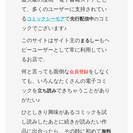
て、多くのユーザーに支持されてい
る
で
コミ
コミックシーモア
先行配信中
の
ックでございます♪
このサイトはサイト主の
もヘ
まるしー
ビーユーザーとして常に利用してい
るお店で、
何と言っても面倒な
をしなく
会員登録
ても、いろんなたくさんの電子コミ
ックを
できちゃうことがあり
立ち読み
がたい♪
ひとしきり興味があるコミックを試
し読みしたあとに続きが読みたい作
品に出合ったら、その時に初めて
無料