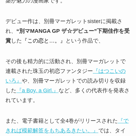
築が魅力の漫画家です。
デビュー作は、別冊マーガレットsisterに掲載さ
れ、
“別マMANGA GP ザ☆デビュー”下期佳作を受
賞
した
『この恋と…。』
という作品で、
その後も精力的に活動され、別冊マーガレットで
連載された珠玉の初恋ファンタジー
『はつこいの
いろ』
や、
別冊マーガレット
での読み切りを収録
した
『a Boy. a Girl.』
など、多くの代表作を発表さ
れています。
また、電子書籍として全4巻がリリースされた
『で
きれば模範解答をもちあるきたい。』
では、タイ