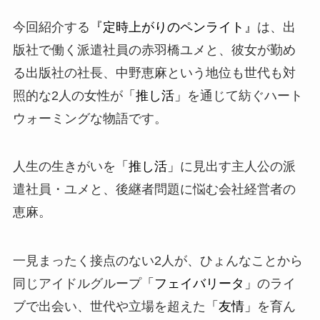
今回紹介する
『定時上がりのペンライト』
は、出
版社で働く派遣社員の
赤羽橋ユメ
と、彼女が勤め
る出版社の社長、
中野恵麻
という地位も世代も対
照的な2人の女性が
「推し活」
を通じて紡ぐハート
ウォーミングな物語です。
人生の生きがいを
「推し活」
に見出す主人公の派
遣社員・ユメと、後継者問題に悩む会社経営者の
恵麻。
一見まったく接点のない2人が、ひょんなことから
同じアイドルグループ
「フェイバリータ」
のライ
ブで出会い、世代や立場を超えた
「友情」
を育ん