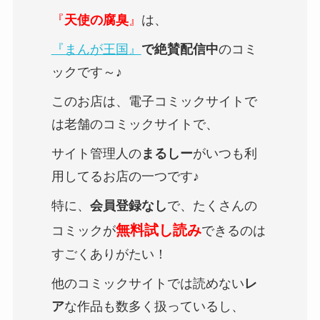
『
天使の腐臭
』
は、
『まんが王国』
で絶賛配信中
のコミ
ックです～♪
このお店は、電子コミックサイトで
は老舗のコミックサイトで、
サイト管理人の
まるしー
がいつも利
用してるお店の一つです♪
特に、
会員登録なし
で、たくさんの
無料試し読み
コミックが
できるのは
すごくありがたい！
他のコミックサイトでは読めない
レ
ア
な作品も数多く扱っているし、