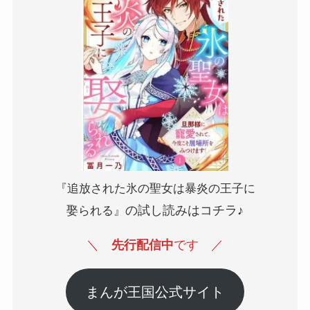
『追放された氷の聖女は暴炎の王子に
の試し読みはコチラ♪
娶られる』
＼
先行配信中
です
／
まんが王国公式サイト