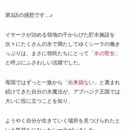
第3話の感想です…♪
イサークが治める領地の干からびた
貯水施設
を
次々にたくさんの氷で満たしてゆくシーラの働き
っぷりは、まさに領民たちにとって
「氷の聖女」
と呼ぶにふさわしい活躍でした。
母国ではずっと一族から
「出来損ない」
と蔑まれ
続けてきた自分の
氷魔法
が、アブハジク王国では
大いに役に立つことを知り、
ようやく自分が生きていく場所を見つけられたと
いう気持ちになったシーラがいました。