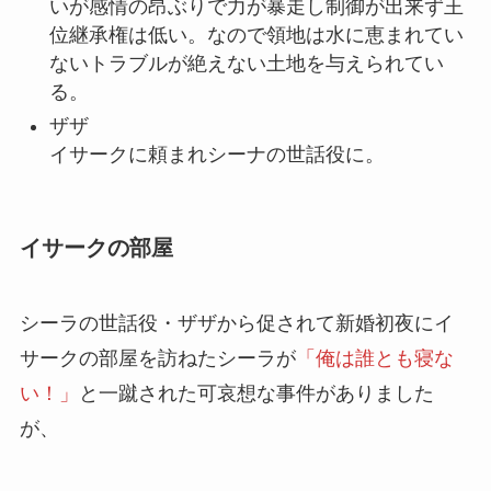
いが感情の昂ぶりで力が暴走し制御が出来ず王
位継承権は低い。なので領地は水に恵まれてい
ないトラブルが絶えない土地を与えられてい
る。
ザザ
イサークに頼まれシーナの世話役に。
イサークの部屋
シーラの世話役・
ザザ
から促されて新婚初夜に
イ
サークの部屋
を訪ねたシーラが
「俺は誰とも寝な
い！」
と一蹴された可哀想な事件がありました
が、