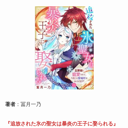
著者
：冨月一乃
『追放された氷の聖女は暴炎の王子に娶られる』