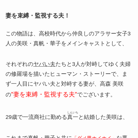
妻を束縛・監視する夫！
この物語は、高校時代から仲良しのアラサー女子3
人の美咲・真帆・華子をメインキャストとして、
それぞれの
ヤバい夫
たちと3人が対峙してゆく夫婦
の修羅場を描いたヒューマン・ストーリーで、ま
ず一人目にヤバい夫と対峙する妻が、高森 美咲
”妻を束縛・監視する夫”
の
でございます。
しんいち
29歳で一流商社に勤める
真一
と結婚した美咲は、