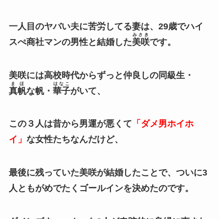
一人目のヤバい夫に苦労してる妻は、29歳でハイ
みさき
スぺ商社マンの男性と結婚した
美咲
です。
美咲には高校時代からずっと仲良しの同級生・
まほ
はなこ
真帆
な帆・
華子
がいて、
この３人は昔から男運が悪くて
「ダメ男ホイホ
イ」
な女性たちなんだけど、
最後に残っていた美咲が結婚したことで、ついに3
人ともがめでたくゴールインを決めたのです。