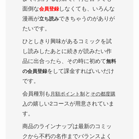
面倒な
しなくても、いろんな
会員登録
漫画が
できちゃうのがありが
立ち読み
たいです。
ひとしきり興味があるコミックを試
し読みしたあとに続きが読みたい作
品に出合ったら、その時に初めて
無料
をして課金すればいいだけ
の会員登録
です。
会員種別も
と
月額ポイント制
その都度購
の嬉しい2コースが用意されていま
入
す。
商品のラインナップは最新のコミッ
クから不朽の名作までバランスよく