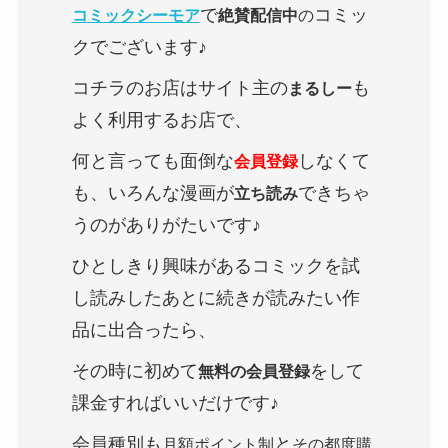
で
コミッ
コミックシーモア
絶賛配信中
の
クでございます♪
コチラのお店はサイト主の
も
まるしー
よく利用するお店で、
何と言っても面倒な
しなくて
会員登録
も、いろんな漫画が
できちゃ
立ち読み
うのがありがたいです♪
ひとしきり興味があるコミックを試
し読みしたあとに続きが読みたい作
品に出合ったら、
その時に初めて
をして
無料の会員登録
課金すればいいだけです♪
会員種別も
と
月額ポイント制
その都度購