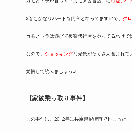
カモとトラが暮らす『カモメ古書店』に
可愛い仲
2巻もかなりハードな内容となってますので、
グ
カモとトラは遊びで
復讐代行屋
をやってるわけで
なので、
ショッキング
な光景がたくさん含まれて
覚悟して読みましょう♪
【家族乗っ取り事件】
この事件は、2012年に兵庫県尼崎市で起こった、