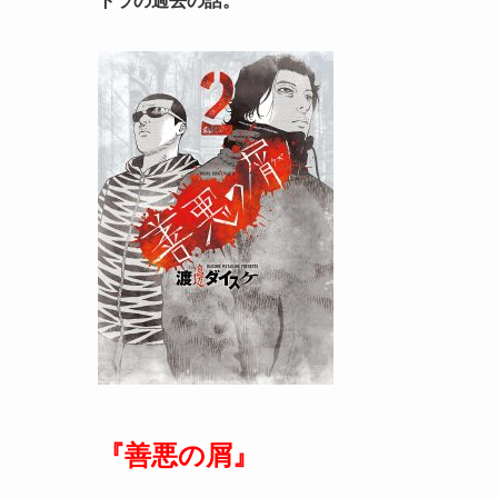
『善悪の屑』