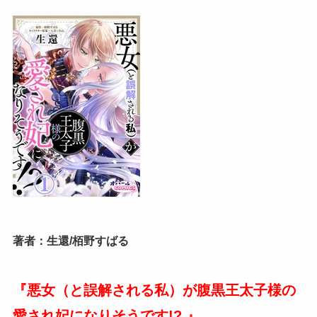
著者：生還/栢野すばる
『悪女（と誤解される私）が腹黒王太子様の
愛され妃になりそうです!?
』