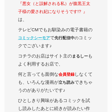
『悪女（と誤解される私）が腹黒王太
子様の愛され妃になりそうです!?
』
は、
テレビCMでもお馴染みの電子書籍の
で
コミッ
コミックシーモア
先行配信中
の
クでございます♪
コチラのお店はサイト主の
も
まるしー
よく利用するお店で、
何と言っても面倒な
しなくて
会員登録
も、いろんな漫画が
できちゃ
立ち読み
うのがありがたいです♪
ひとしきり興味があるコミックを試
し読みしたあとに続きが読みたい作