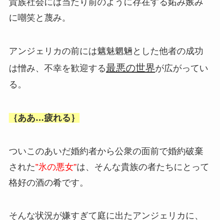
貴族社会には当たり前のように存在する妬み嫉み
に嘲笑と蔑み。
アンジェリカの前には魑魅魍魎とした他者の成功
最悪の世界
は憎み、不幸を歓迎する
が広がってい
る。
｛ああ…疲れる｝
ついこのあいだ婚約者から公衆の面前で婚約破棄
された
”氷の悪女”
は、そんな貴族の者たちにとって
格好の酒の肴です。
そんな状況が嫌すぎて庭に出たアンジェリカに、