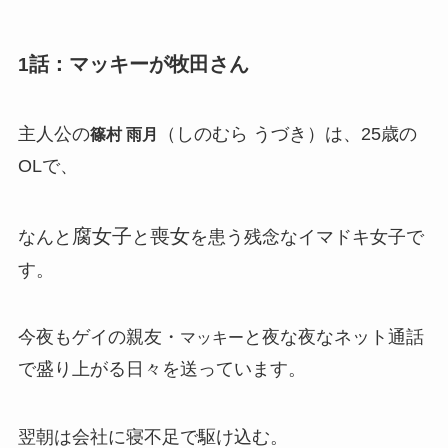
話：マッキーが牧田さん
1
主人公の
（しのむら うづき）は、25歳の
篠村 雨月
OLで、
腐女子
喪女
なんと
と
を患う残念なイマドキ女子で
す。
今夜もゲイの親友・
と夜な夜なネット通話
マッキー
で盛り上がる日々を送っています。
翌朝は会社に寝不足で駆け込む。