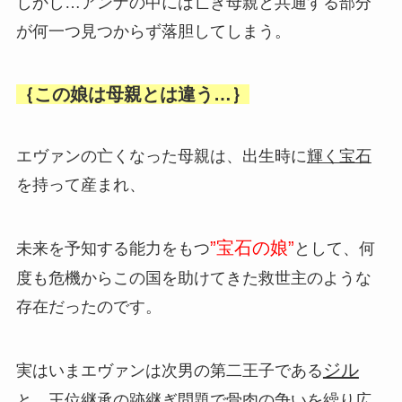
しかし…アンナの中には亡き母親と共通する部分
が何一つ見つからず落胆してしまう。
｛この娘は母親とは違う…｝
エヴァンの亡くなった母親は、出生時に
輝く宝石
を持って産まれ、
”宝石の娘”
未来を予知する能力をもつ
として、何
度も危機からこの国を助けてきた救世主のような
存在だったのです。
ジル
実はいまエヴァンは次男の第二王子である
と、王位継承の跡継ぎ問題で骨肉の争いを繰り広