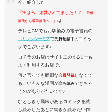
今、紹介した
『実は私、溺愛されてました！？
～最低
は、
』
彼氏から最強彼氏へ～
テレビCMでもお馴染みの電子書籍の
で
コミッ
コミックシーモア
先行配信中
の
クでございます♪
コチラのお店はサイト主の
も
まるしー
よく利用するお店で、
何と言っても面倒な
しなくて
会員登録
も、いろんな漫画が
できちゃ
立ち読み
うのがありがたいです♪
ひとしきり興味があるコミックを試
し読みしたあとに続きが読みたい作