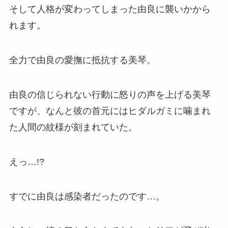
そして人格が変わってしまった由良に襲いかから
れます。
全力で由良の愛撫に抵抗する美琴。
由良の信じられない行動に怒りの声を上げる美琴
ですが、なんと彼の首元にはヒダルガミに噛まれ
た人間の
紋様
が刻まれていた。
えっ…!?
すでに
由良は感染者だった
のです…。