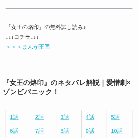
『女王の烙印』の無料試し読み♪
↓↓↓コチラ↓↓↓
＞＞＞まんが王国
『女王の烙印』のネタバレ解説｜愛憎劇×
ゾンビパニック！
1話
2話
3話
4話
5話
6話
7話
8話
9話
10話