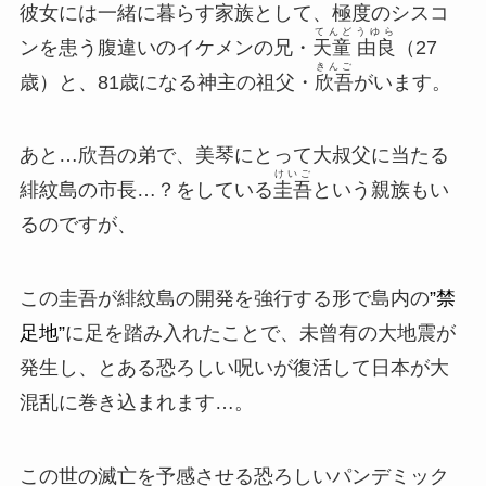
彼女には一緒に暮らす家族として、極度のシスコ
てんどうゆら
ンを患う腹違いのイケメンの兄・
天童 由良
（27
きんご
歳）と、81歳になる神主の祖父・
欣吾
がいます。
あと…欣吾の弟で、美琴にとって大叔父に当たる
けいご
緋紋島の市長…？をしている
圭吾
という親族もい
るのですが、
この圭吾が緋紋島の開発を強行する形で島内の
”禁
足地”
に足を踏み入れたことで、未曾有の
大地震
が
発生し、とある恐ろしい
呪い
が復活して日本が大
混乱に巻き込まれます…。
この世の滅亡を予感させる恐ろしいパンデミック