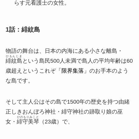
らす元看護士の女性。
1話：緋紋島
物語の舞台は、日本の内海にある小さな離島・
ひもんじま
緋紋島
という島民500人未満で島人の平均年齢は60
歳超えというこれぞ
「限界集落」
のお手本のよう
な島です。
そして主人公はその島で1500年の歴史を持つ由緒
正しきおんぼろ神社・
緋守神社
の跡取り娘の巫
ひのもりみこと
女・
緋守美琴
（23歳）で、