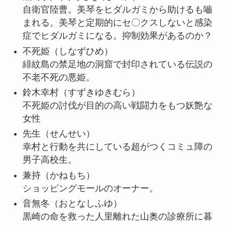
自衛官陸曹。美琴をヒダルガミから助けるも嚙
まれる。美琴と定期的にセ〇クスしないと感染
症でヒダルガミになる。抑制効果があるのか？
不死姫
（しなずひめ）
緋紋島の禁足地の洞窟で封印されている伝説の
不老不死の悪姫。
鈴木幸村
（すずきゆきむら）
不死姫の討伐が目的の高い戦闘力をもつ妖艶な
女性
先生
（せんせい）
幸村と行動を共にしている超がつくコミュ障の
男子高校生。
兼持
（かねもち）
ショッピングモールのオーナー。
音無冬
（おとなしふゆ）
黒崎の命を救った人里離れた山奥の診療所に暮