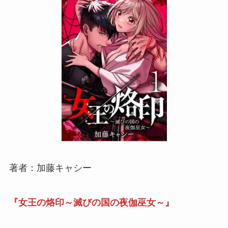
著者：
加藤キャシー
『女王の烙印～滅びの国の夜伽巫女～』