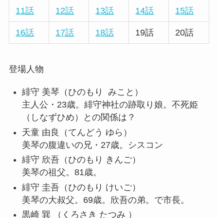
11話
12話
13話
14話
15話
16話
17話
18話
19話
20話
登場人物
緋守 美琴
（ひのもり みこと）
主人公・23歳。緋守神社の跡取り娘。不死姫
（しなずひめ）との関係は？
天童 由良
（てんどう ゆら）
美琴の腹違いの兄・27歳。シスコン
緋守
欣吾
（ひのもり きんご）
美琴の祖父。81歳。
緋守
圭吾
（ひのもり けいご）
美琴の大叔父。69歳。欣吾の弟。で市長。
黒崎 巽
（くろさき たつみ ）