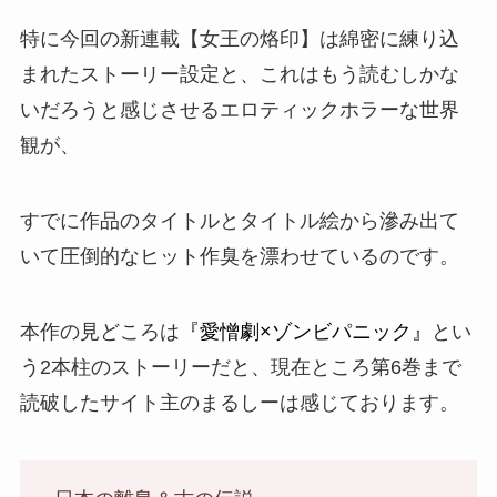
特に今回の新連載
【女王の烙印】
は綿密に練り込
まれたストーリー設定と、これはもう読むしかな
いだろうと感じさせるエロティックホラーな世界
観が、
すでに作品のタイトルとタイトル絵から滲み出て
いて圧倒的なヒット作臭を漂わせているのです。
本作の
見どころ
は
『愛憎劇×ゾンビパニック』
とい
う2本柱のストーリーだと、現在ところ第6巻まで
読破したサイト主のまるしーは感じております。