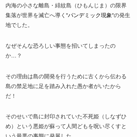
内海の小さな離島・
緋紋島
（ひもんじま）の限界
集落が世界を滅亡へ導く
”パンデミック現象”
の発生
地でした。
なぜそんな恐ろしい事態を招いてしまったの
か…？
その理由は島の開発を行うために古くから伝わる
島の
禁足地
に足を踏み入れた愚か者がいたから
だ！
そのせいで島に封印されていた
不死姫
（しなずひ
め）という悪姫が蘇って人間どもを呪い尽くすと
いう最悪の事態に発展した…。