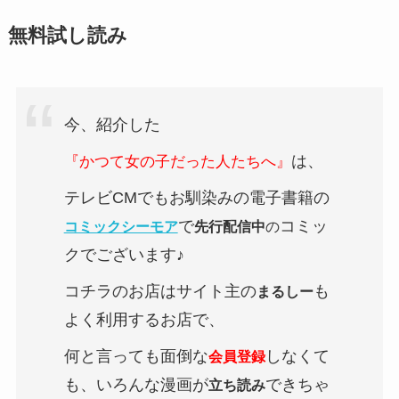
無料試し読み
今、紹介した
は、
『かつて女の子だった人たちへ』
テレビCMでもお馴染みの電子書籍の
で
コミッ
コミックシーモア
先行配信中
の
クでございます♪
コチラのお店はサイト主の
も
まるしー
よく利用するお店で、
何と言っても面倒な
しなくて
会員登録
も、いろんな漫画が
できちゃ
立ち読み