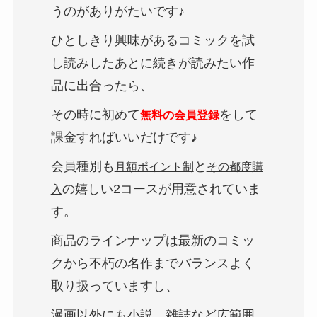
うのがありがたいです♪
ひとしきり興味があるコミックを試
し読みしたあとに続きが読みたい作
品に出合ったら、
その時に初めて
をして
無料の会員登録
課金すればいいだけです♪
会員種別も
と
月額ポイント制
その都度購
の嬉しい2コースが用意されていま
入
す。
商品のラインナップは最新のコミッ
クから不朽の名作までバランスよく
取り扱っていますし、
漫画以外にも小説、雑誌など広範囲