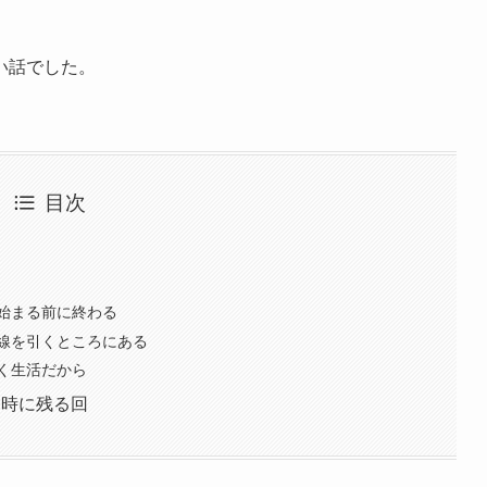
い話でした。
目次
始まる前に終わる
線を引くところにある
く生活だから
同時に残る回