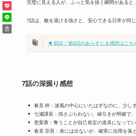
完璧に見える人が、ふっと気を抜く瞬間があると
7話は、敵を退ける強さと、安心できる日常が同
◀ 前話：第6話のあらすじ＆感想はこち
7話の深掘り感想
春見 梓：波風の中心にいたはずなのに、少し
七瀬課長：揺さぶられない。線引きが明確で、
恵梨香：奪うことが自己肯定の道具になってい
春見 宗吾：表には出ないが、確実に信用を落