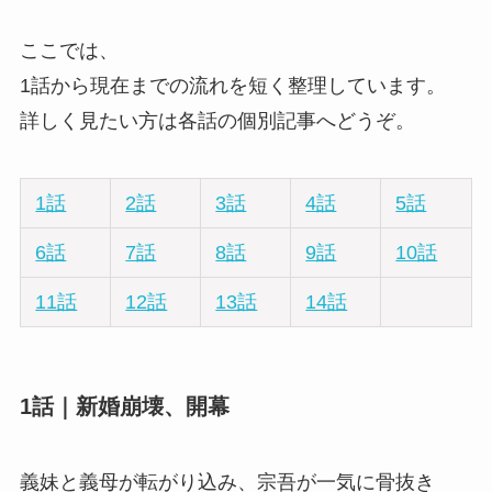
ここでは、
1話から現在までの流れを短く整理しています。
詳しく見たい方は各話の個別記事へどうぞ。
1話
2話
3話
4話
5話
6話
7話
8話
9話
10話
11話
12話
13話
14話
1話｜新婚崩壊、開幕
義妹と義母が転がり込み、宗吾が一気に骨抜き