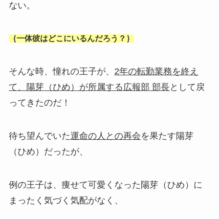
ない。
｛一体彼はどこにいるんだろう？｝
そんな時、憧れの王子が、
2年の転勤業務を終え
て、陽芽（ひめ）が所属する広報部 部長
として戻
ってきたのだ！
待ち望んでいた
運命の人との再会
を果たす陽芽
（ひめ）だったが、
例の王子は、痩せて可愛くなった陽芽（ひめ）に
まったく気づく気配がなく、