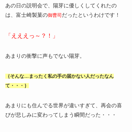
あの日の説明会で、陽芽に優しくしてくれたの
は、富士崎製菓の
だったというわけです！
御曹司
「えええっ～？！」
あまりの衝撃に声もでない陽芽。
｛そんな…まったく私の手の届かない人だったなん
て・・・｝
あまりにも住んでる世界が違いすぎて、再会の喜
びが悲しみに変わってしまう瞬間だった・・・