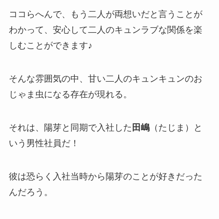
ココらへんで、もう二人が両想いだと言うことが
わかって、安心して二人のキュンラブな関係を楽
しむことができます♪
そんな雰囲気の中、甘い二人のキュンキュンのお
じゃま虫になる存在が現れる。
それは、陽芽と同期で入社した
田嶋
（たじま）と
いう男性社員だ！
彼は恐らく入社当時から陽芽のことが好きだった
んだろう。