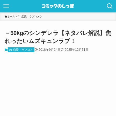
ホーム
01 恋愛・ラブコメ
－50kgのシンデレラ【ネタバレ解説】焦
れったいムズキュンラブ！
2018年9月24日
2025年12月31日
01 恋愛・ラブコメ