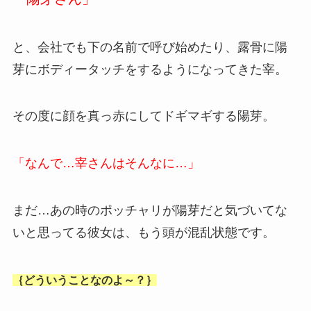
と、会社でも下の名前で呼び始めたり、露骨に陽
芽にボディータッチをするようになってきた宰。
その度に顔を真っ赤にしてドギマギする陽芽。
「なんで…宰さんはそんなに…」
まだ…あの時のポッチャリが陽芽だと気づいてな
いと思ってる彼女は、もう頭が混乱状態です。
｛どういうことなのよ～？｝