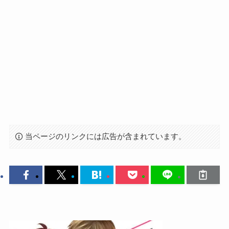
当ページのリンクには広告が含まれています。