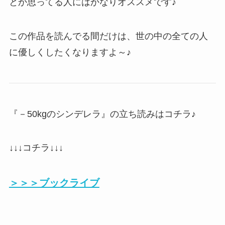
とか思ってる人にはかなりオススメです♪
この作品を読んでる間だけは、世の中の全ての人
に優しくしたくなりますよ～♪
『－50kgのシンデレラ』の立ち読みはコチラ♪
↓↓↓コチラ↓↓↓
＞＞＞ブックライブ