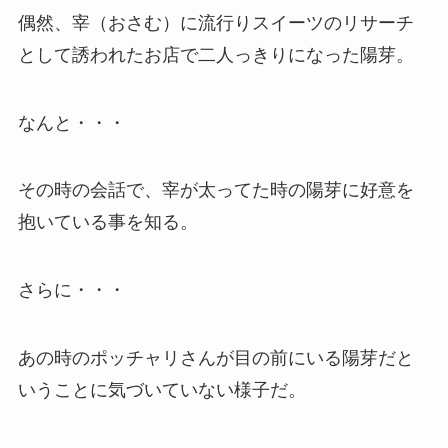
偶然、宰（おさむ）に流行りスイーツのリサーチ
として誘われたお店で二人っきりになった陽芽。
なんと・・・
その時の会話で、宰が太ってた時の陽芽に好意を
抱いている事を知る。
さらに・・・
あの時のポッチャリさんが目の前にいる陽芽だと
いうことに気づいていない様子だ。