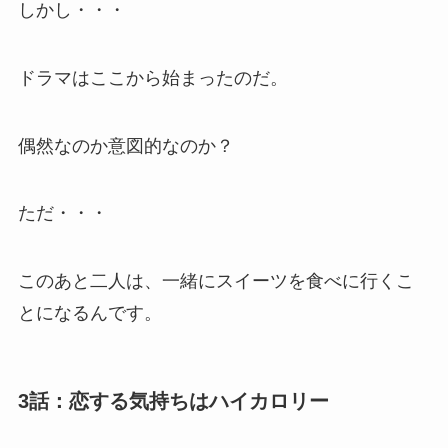
しかし・・・
ドラマはここから始まったのだ。
偶然なのか意図的なのか？
ただ・・・
このあと二人は、一緒にスイーツを食べに行くこ
とになるんです。
3話：恋する気持ちはハイカロリー