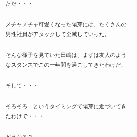
ただ・・・
メチャメチャ可愛くなった陽芽には、たくさんの
男性社員がアタックして全滅していった。
そんな様子を見ていた田嶋は、まずは友人のよう
なスタンスでこの一年間を過ごしてきたわけだ。
そして・・・
そろそろ…というタイミングで陽芽に近づいてき
たわけで・・・
どうなる？