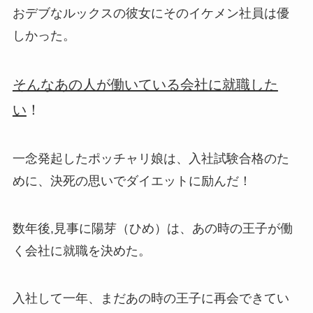
おデブなルックスの彼女にそのイケメン社員は優
しかった。
そんなあの人が働いている会社に就職した
い
！
一念発起したポッチャリ娘は、入社試験合格のた
めに、決死の思いでダイエットに励んだ！
数年後,見事に陽芽（ひめ）は、あの時の王子が働
く会社に就職を決めた。
入社して一年、まだあの時の王子に再会できてい