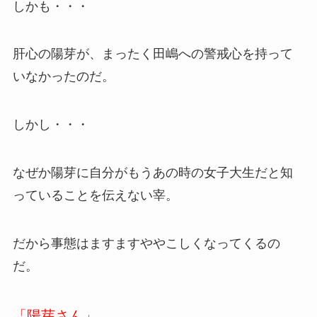
しかも・・・
肝心の陽芽が、まったく田嶋への警戒心を持って
いなかったのだ。
しかし・・・
なぜか陽芽に自分がもうあの時の女子大生だと知
っていることを伝えない宰。
だから事態はますますややこしくなってくるの
だ。
「陽芽さん」