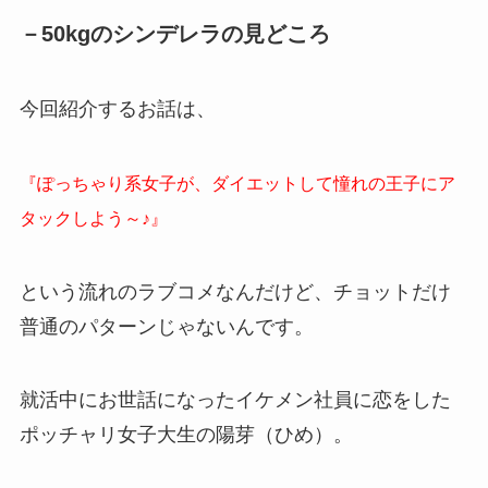
－50kgのシンデレラの見どころ
今回紹介するお話は、
『ぽっちゃり系女子が、ダイエットして憧れの王子にア
タックしよう～♪』
という流れのラブコメなんだけど、チョットだけ
普通のパターンじゃないんです。
就活中にお世話になったイケメン社員に恋をした
ポッチャリ女子大生の陽芽（ひめ）。