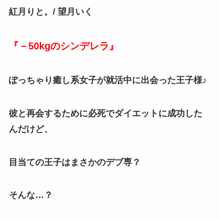
紅月りと。/ 望月いく
『－50kgのシンデレラ』
ぽっちゃり癒し系女子が就活中に出会った王子様♪
彼と再会するために必死でダイエットに成功した
んだけど、
目当ての王子はまさかのデブ専？
そんな…？