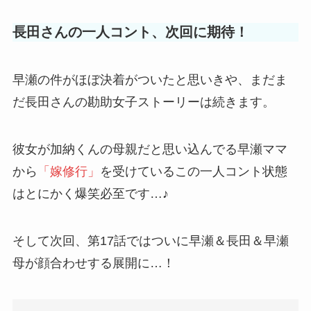
長田さんの一人コント、次回に期待！
早瀬の件がほぼ決着がついたと思いきや、まだま
だ長田さんの
勘助女子ストーリー
は続きます。
彼女が加納くんの母親だと思い込んでる早瀬ママ
から
「嫁修行」
を受けているこの一人コント状態
はとにかく爆笑必至です…♪
そして次回、第17話ではついに
早瀬＆長田＆早瀬
母
が顔合わせする展開に…！