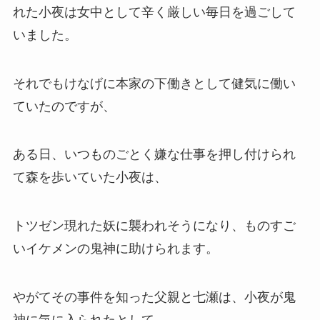
れた小夜は女中として辛く厳しい毎日を過ごして
いました。
それでもけなげに本家の下働きとして健気に働い
ていたのですが、
ある日、いつものごとく嫌な仕事を押し付けられ
て森を歩いていた小夜は、
トツゼン現れた妖に襲われそうになり、ものすご
いイケメンの鬼神に助けられます。
やがてその事件を知った父親と七瀬は、小夜が鬼