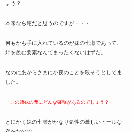
ょう？
本来なら逆だと思うのですが・・・
何もかも手に入れているのが妹の七瀬であって、
姉を羨む要素なんてまったくないはずだ。
なのにあからさまに小夜のことを殺そうとしてま
した。
「この姉妹の間にどんな確執があるのでしょう？」
とにかく妹の七瀬がかなり気性の激しいヒールな
存在なので、