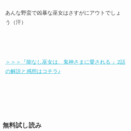
あんな野蛮で凶暴な巫女はさすがにアウトでしょ
う（汗）
＞＞＞『能なし巫女は、鬼神さまに愛される 』2話
の解説と感想はコチラ♪
無料試し読み