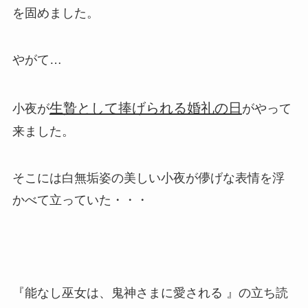
を固めました。
やがて…
生贄として捧げられる婚礼の日
小夜が
がやって
来ました。
そこには白無垢姿の美しい小夜が儚げな表情を浮
かべて立っていた・・・
『能なし巫女は、鬼神さまに愛される 』の立ち読