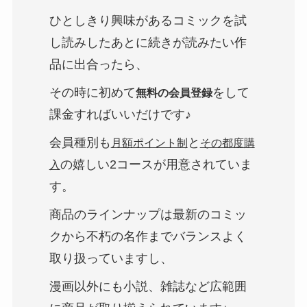
ひとしきり興味があるコミックを試
し読みしたあとに続きが読みたい作
品に出合ったら、
その時に初めて
をして
無料の会員登録
課金すればいいだけです♪
会員種別も
と
月額ポイント制
その都度購
の嬉しい2コースが用意されていま
入
す。
商品のラインナップは最新のコミッ
クから不朽の名作までバランスよく
取り扱っていますし、
漫画以外にも小説、雑誌など広範囲