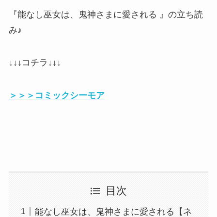
『能なし巫女は、鬼神さまに愛される 』の立ち読
み♪
↓↓↓コチラ↓↓↓
＞＞＞コミックシーモア
目次
能なし巫女は、鬼神さまに愛される【ネ