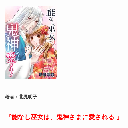
著者：北見明子
『能なし巫女は、鬼神さまに愛される 』