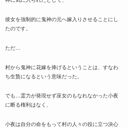
神に気に入られたとして、
彼女を強制的に鬼神の元へ嫁入りさせることにし
たのです。
ただ…
村から鬼神に花嫁を捧げるということは、すなわ
ち生贄になるという意味だった。
でも…霊力が発現せず巫女のもなれなかった小夜
に断る権利はなく、
小夜は自分の命をもって村の人々の役に立つ決心