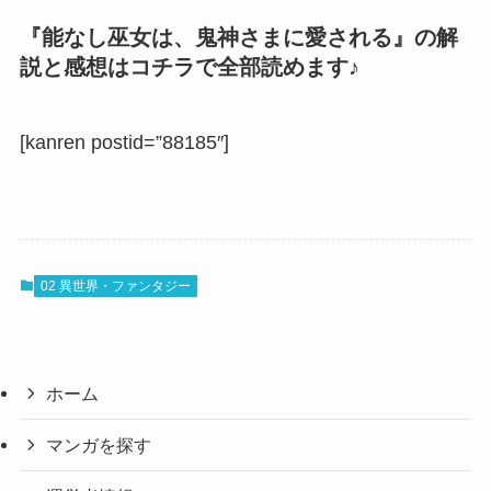
『能なし巫女は、鬼神さまに愛される』の解
説と感想はコチラで全部読めます♪
[kanren postid=”88185″]
02 異世界・ファンタジー
ホーム
マンガを探す