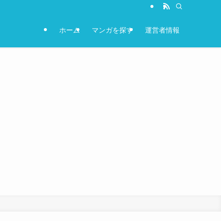
ホーム
マンガを探す
運営者情報