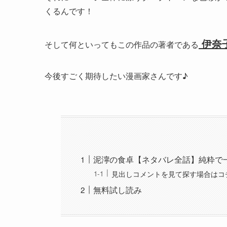
くるんです！
伊奈
そして何といってもこの作品の著者である
今後すごく期待したい漫画家さんです♪
泥濘の食卓【ネタバレ全話】純粋で
見出しコメントを見て探す場合はコ
無料試し読み