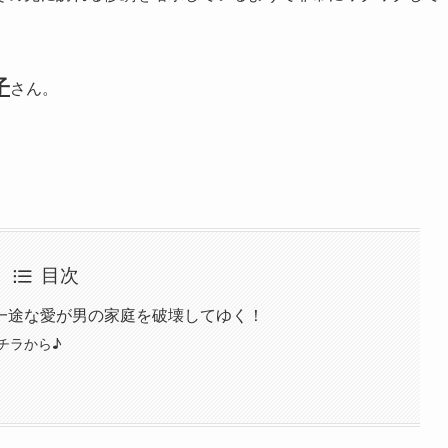
子
さん。
目次
一途な愛が男の家庭を破壊してゆく！
チラから♪