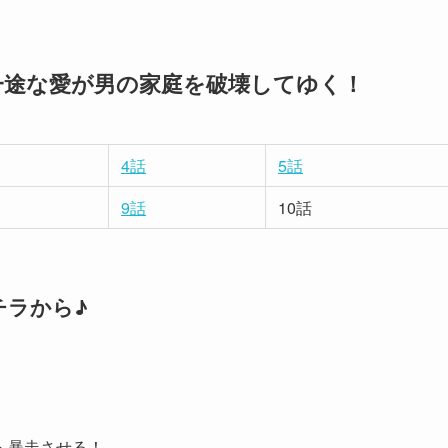
一途な愛が男の家庭を破壊してゆく！
4話
5話
9話
10話
チラから♪
へ暴走させる！