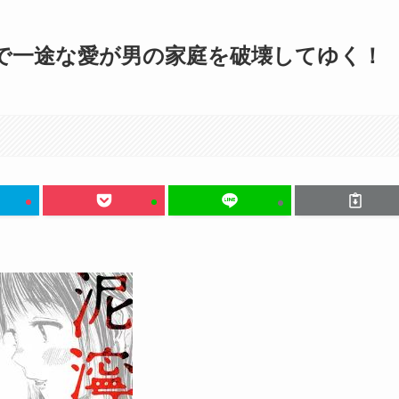
で一途な愛が男の家庭を破壊してゆく！