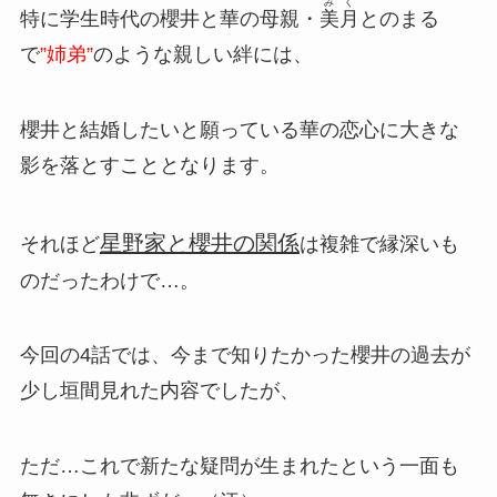
みく
特に学生時代の櫻井と華の母親・
美月
とのまる
で
”姉弟”
のような親しい絆には、
櫻井と結婚したいと願っている華の恋心に大きな
影を落とすこととなります。
星野家と櫻井の関係
それほど
は複雑で縁深いも
のだったわけで…。
今回の4話では、今まで知りたかった櫻井の過去が
少し垣間見れた内容でしたが、
ただ…これで新たな疑問が生まれたという一面も