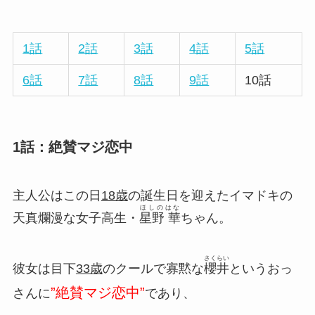
1話
2話
3話
4話
5話
6話
7話
8話
9話
10話
1話：絶賛マジ恋中
主人公はこの日
18歳
の誕生日を迎えたイマドキの
ほしのはな
天真爛漫な女子高生・
星野 華
ちゃん。
さくらい
彼女は目下
33歳
のクールで寡黙な
櫻井
というおっ
”絶賛マジ恋中”
さんに
であり、