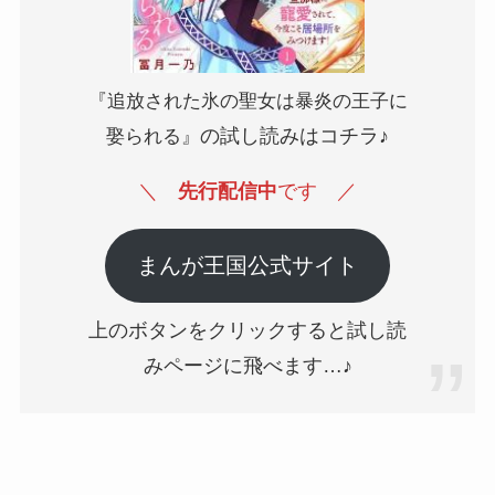
『追放された氷の聖女は暴炎の王子に
の試し読みはコチラ♪
娶られる』
＼
先行配信中
です
／
まんが王国公式サイト
上のボタンをクリックすると試し読
みページに飛べます…♪