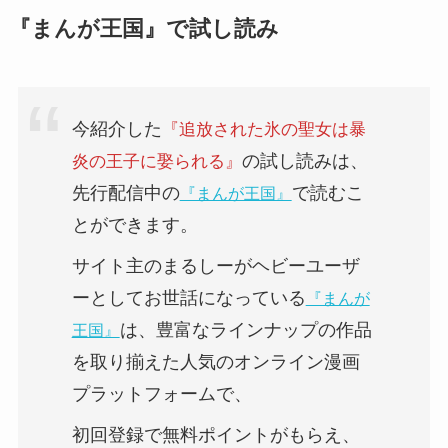
『まんが王国』で試し読み
今紹介した
『
追放された氷の聖女は暴
の試し読みは、
炎の王子に娶られる
』
先行配信中
の
で読むこ
『まんが王国』
とができます。
サイト主のまるしーがヘビーユーザ
ーとしてお世話になっている
『まんが
は、豊富なラインナップの作品
王国』
を取り揃えた人気のオンライン漫画
プラットフォームで、
初回登録
で無料ポイントがもらえ、