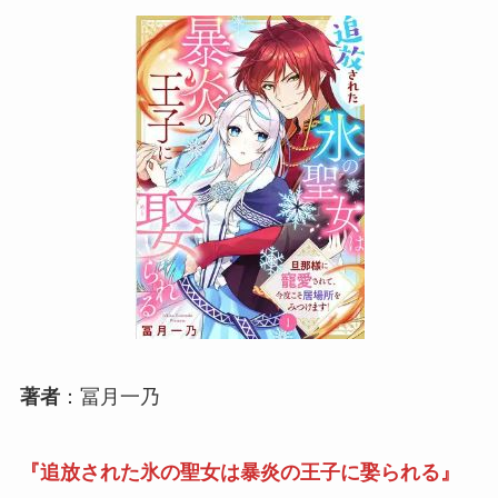
著者
：冨月一乃
『追放された氷の聖女は暴炎の王子に娶られる』