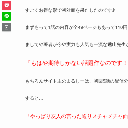
すごくお得な形で初対面を果たしたのです♪
まずもって1話の内容が全49ページもあって110
ましてや著者が今や実力も人気も一流な
遠山
先生
「もはや期待しかない話題作なのです！
もちろんサイト主のまるしーは、初回5話の配信
すると…
「やっぱり友人の言った通りメチャメチャ面