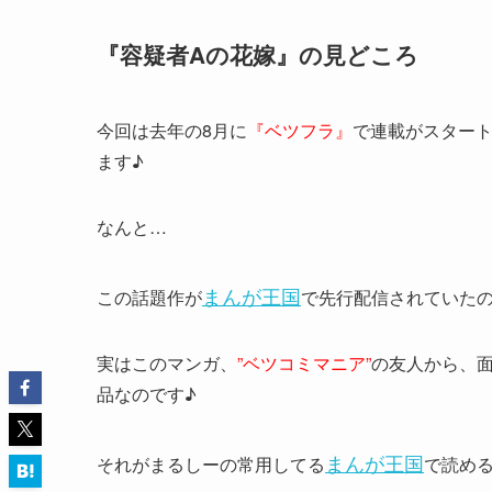
『容疑者Aの花嫁』の見どころ
今回は去年の8月に
『ベツフラ』
で連載がスター
ます♪
なんと…
まんが王国
この話題作が
で先行配信されていた
実はこのマンガ、
”ベツコミマニア”
の友人から、
品なのです♪
まんが王国
それがまるしーの常用してる
で読め