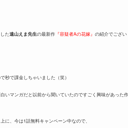
トした
遠山えま先生
の最新作
『容疑者Aの花嫁』
の紹介でござい
ので秒で課金しちゃいました（笑）
面白いマンガだと以前から聞いていたのですごく興味があった
る上に、今は1話無料キャンペーン中なので、