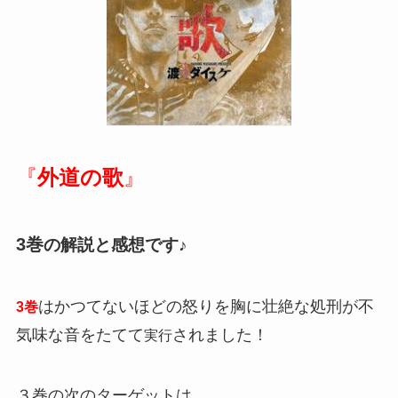
『
外道の歌
』
3巻
の解説と感想です♪
はかつてないほどの怒りを胸に壮絶な処刑が不
3巻
気味な音をたてて
されました！
実行
３巻の次のターゲットは、