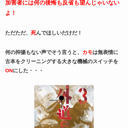
加害者には何の後悔も反省も望んじゃいない
よ！
ただただ、
死
んでほしいだけだ！
何の抑揚もない声でそう言うと、
カモ
は無表情に
古本をクリーニングする大きな機械のスイッチを
ON
にした・・・