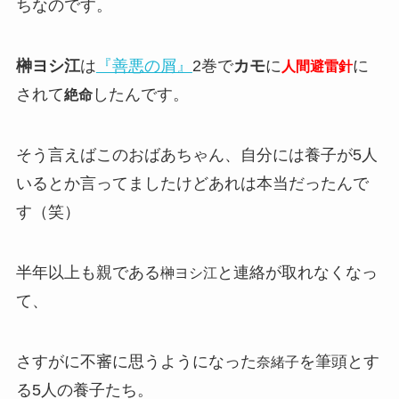
ちなのです。
榊ヨシ江
は
『善悪の屑』
2巻で
カモ
に
に
人間避雷針
されて
したんです。
絶命
そう言えばこのおばあちゃん、自分には養子が5人
いるとか言ってましたけどあれは本当だったんで
す（笑）
半年以上も親である
と連絡が取れなくなっ
榊ヨシ江
て、
さすがに不審に思うようになった
を筆頭とす
奈緒子
る5人の養子たち。