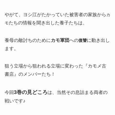
やがて、ヨシ江がたかっていた被害者の家族から
カ
たちの情報を聞き出した養子たちは、
モ
養母の敵討ちのために
カモ軍団
への
に動き出し
復讐
ます。
狙う立場から狙われる立場に変わった『カモメ古
書店』のメンバーたち！
3巻の見どころ
今回
は、当然その息詰まる両者の
戦いです♪