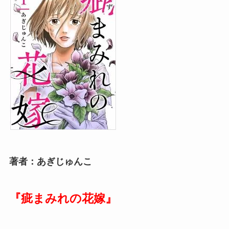
著者：あぎじゅんこ
『疵まみれの花嫁
』