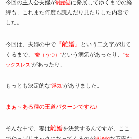
今回の主人公夫婦が
に発展してゆくまでの経
離婚話
緯も、これまた何度も読んだり見たりした内容で
した。
『離婚』
今回は、夫婦の中で
という二文字が出て
くるまで、
という病気があったり、
”鬱（うつ）”
”セ
があったり、
ックスレス”
もっとも決定的な
がありました。
”浮気”
まぁ～ある種の王道パターンですね♪
離婚
そんな中で、妻は
を決意するんですが、ここ
でやっぱりネックになってくるのが
な不安な
経済的