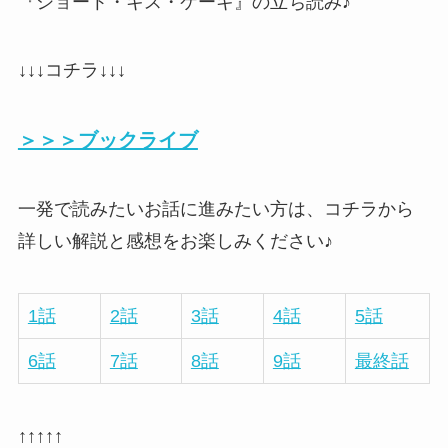
『ショート・キス・ケーキ』の立ち読み♪
↓↓↓コチラ↓↓↓
＞＞＞ブックライブ
一発で読みたいお話に進みたい方は、コチラから
詳しい解説と感想をお楽しみください♪
1話
2話
3話
4話
5話
6話
7話
8話
9話
最終話
↑↑↑↑↑