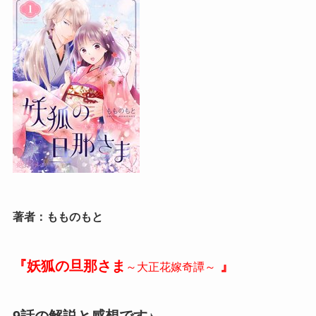
著者：もものもと
『妖狐の旦那さま
』
～大正花嫁奇譚～