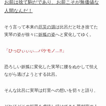
お前は捨て駒だであり、お前こそが無価値な
人間なんだ！
そう言って本来の
厄災の源
は比呂だと吐き捨てた
実琴の姿が徐々に
妖狐の姿
へと変化してゆく。
「ひっひぃぃぃ…バケモノ…!!」
恐ろしい妖狐に変化した実琴に腰をぬかして怯え
ながら逃げようとする比呂。
そんな比呂に実琴は灯里への想いを切々と語り、