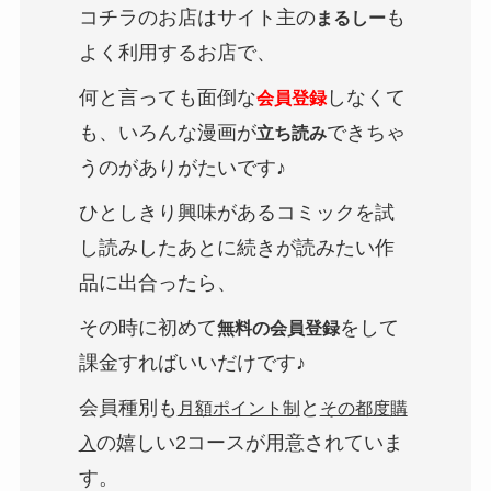
コチラのお店はサイト主の
も
まるしー
よく利用するお店で、
何と言っても面倒な
しなくて
会員登録
も、いろんな漫画が
できちゃ
立ち読み
うのがありがたいです♪
ひとしきり興味があるコミックを試
し読みしたあとに続きが読みたい作
品に出合ったら、
その時に初めて
をして
無料の会員登録
課金すればいいだけです♪
会員種別も
と
月額ポイント制
その都度購
の嬉しい2コースが用意されていま
入
す。